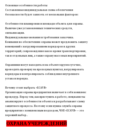
Основные особенности работы
Составленная индивидуальная схема обеспечения
безопасности будет зависеть от нескольких факторов:
Особенности планировки и площади объекта для охраны.
Наличие уже установленных технических средств,
сигнализации.
Индивидуальные желания и требования заказчика.
Компания по обеспечению охраны может предложить защиту
помещений с патрулированием коридоров и других
территорий, сопровождение как во время транспортировки,
так и отдельных лиц, а также охрану массовых мероприятий.
Охранники могут находиться на объекте круглосуточно,
проводить проверку на проходных пунктах, патрулировать
коридоры и контролировать соблюдение внутреннего
устава и порядка.
Почему стоит выбрать «ЕСАУЛ»
Организация охраны предприятия включает в себя комплекс
процедур. Перед тем, как приступить к работе, специалисты
анализируют особенности объекта и разрабатывают схему
защитного процесса. Поэтому если нужна служба охраны
предприятия с комплексным подходом, ЧОП «ЕСАУЛ» — это
хороший выбор..
ОХРАНА УЧЕРЕЖДЕНИЙ