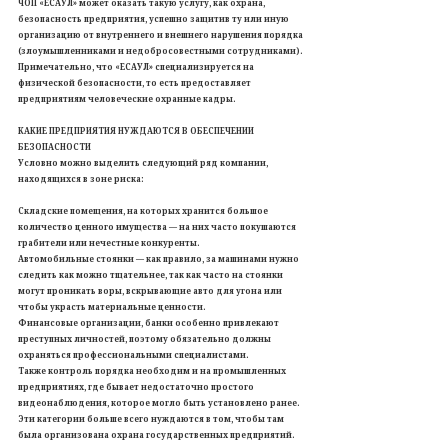
ЧОП «ЕСАУЛ» может оказать такую услугу, как охрана,
безопасность предприятия, успешно защитив ту или иную
организацию от внутреннего и внешнего нарушения порядка
(злоумышленниками и недобросовестными сотрудниками).
Примечательно, что «ЕСАУЛ» специализируется на
физической безопасности, то есть предоставляет
предприятиям человеческие охранные кадры.
КАКИЕ ПРЕДПРИЯТИЯ НУЖДАЮТСЯ В ОБЕСПЕЧЕНИИ
БЕЗОПАСНОСТИ
Условно можно выделить следующий ряд компании,
находящихся в зоне риска:
Складские помещения, на которых хранится большое
количество ценного имущества — на них часто покушаются
грабители или нечестные конкуренты.
Автомобильные стоянки — как правило, за машинами нужно
следить как можно тщательнее, так как часто на стоянки
могут проникать воры, вскрывающие авто для угона или
чтобы украсть материальные ценности.
Финансовые организации, банки особенно привлекают
преступных личностей, поэтому обязательно должны
охраняться профессиональными специалистами.
Также контроль порядка необходим и на промышленных
предприятиях, где бывает недостаточно простого
видеонаблюдения, которое могло быть установлено ранее.
Эти категории больше всего нуждаются в том, чтобы там
была организована охрана государственных предприятий.