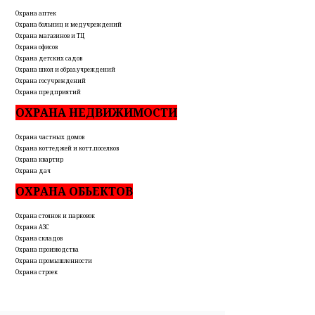
Охрана аптек
Охрана больниц и медучреждений
Охрана магазинов и ТЦ
Охрана офисов
Охрана детских садов
Охрана школ и образ.учреждений
Охрана госучреждений
Охрана предприятий
ОХРАНА НЕДВИЖИМОСТИ
Охрана частных домов
Охрана коттеджей и котт.поселков
Охрана квартир
Охрана дач
ОХРАНА ОБЬЕКТОВ
Охрана стоянок и парковок
Охрана АЗС
Охрана складов
Охрана производства
Охрана промышленности
Охрана строек